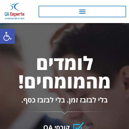
פתח
קורס QA
קורסי Booster
לומדים
מהמומחים!
בלי לבזבז זמן. בלי לבזבז כסף.
קורסי QA