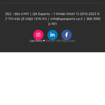
© 2016-2023 כל הזכויות שמורות ל – QA Experts | למידע נוסף:
052-
368-3992
| info@qaexperts.co.il | בית סילבר (קומה 9), אבא הלל 7,
רמת גן
עיצוב והקמת אתרי וורדפרס ❤
Liat Shira