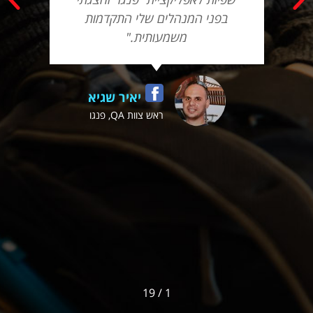
בפני המנהלים שלי התקדמות
משמעותית."
יאיר שגיא
ראש צוות QA, פנגו
19
/
1