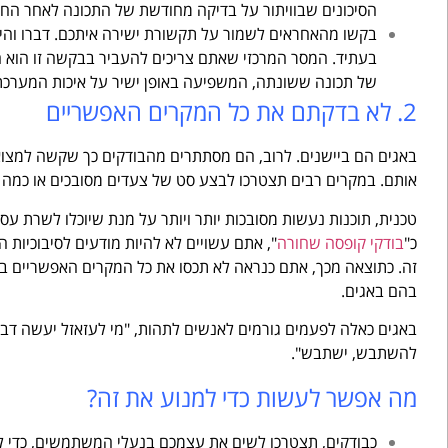
הסיכונים שבוויתור על בדיקה מחודשת של התכונה לאחר החל
בקשו מהאחראים לשמור על תקשורת ישירה איתכם. דברו והיו
בעתיד. המסר המרכזי שאתם צריכים להעביר בבקשה זו הוא הס
של תכונה ששונתה, המשפיעה באופן ישיר על איכות המערכת
2. לא בדקתם את כל המקרים האפשריים
באגים הם ביישנים. לרוב, הם מסתתרים מהבודקים כך שקשה למצו
אותם. במקרים רבים תצטרכו לבצע סט של צעדים מסובכים או כמה ש
טכנית, תוכנות נעשות מסובכות יותר ויותר על מנת שיוכלו לשרת עס
כ"
בודקי קופסה שחורה
", אתם עשויים לא להיות מודעים לסיבוכיות ה
זה. כתוצאה מכך, אתם כנראה לא תכסו את כל המקרים האפשריים ב
בהם באגים.
באגים כאלה לפעמים גורמים לאנשים לתהות, "מי לעזאזל יעשה דבר כ
להשתבש, ישתבש".
מה אפשר לעשות כדי למנוע את זה?
כבודקים, תצטרכו לשים את עצמכם בנעלי המשתמשים, כדי ל