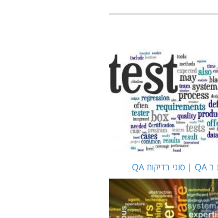
קות QA