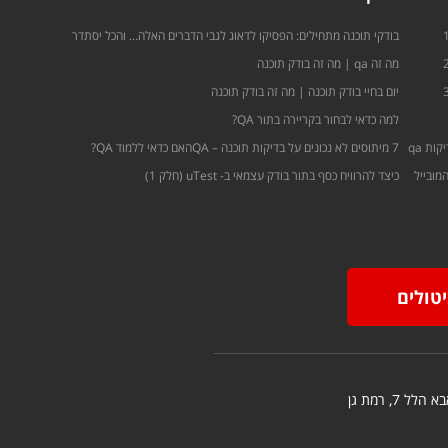
בודקי תוכנה מתחילים: הפסיקו לדאוג לגבי הדברים האלה… והכל יסתדר
מה זה qa | מה זה בודק תוכנה
יום בחיי בודק תוכנה | מה זה בודק תוכנה
למה כדאי לבחור בקריירה בתור QA?
ות qa
7 מיתוסים לא נכונים על בדיקות תוכנה – QA
האם כדאי ללמוד QA?
מובייל
כיצד להרוויח כסף בתור בודק עצמאי ב- uTest (חלק 1)
יטולים