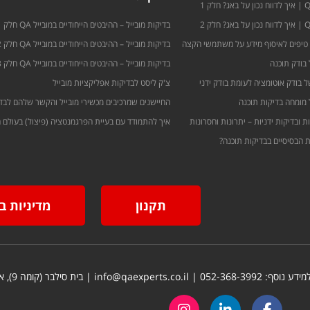
בדיקות מובייל – ההיבטים הייחודיים במובייל QA חלק 1
 טיפים לאיסוף מידע על משתמשי הקצה
בדיקות מובייל – ההיבטים הייחודיים במובייל QA חלק 2
 בודק תוכנה
בדיקות מובייל – ההיבטים הייחודיים במובייל QA חלק 3
 בודק אוטומציה לעומת בודק ידני
צ'ק ליסט לבדיקות אפליקציות מובייל
 מומחה בדיקות תוכנה
החיישנים שמרכיבים מכשירי מובייל והקשר שלהם לבדיק
ת ובדיקות ידניות – יתרונות וחסרונות
איך להתמודד עם בעיית הפרגמנטציה (פיצול) בעולם ה
תקנון
מדיניות ב
052-368-3992
| info@qaexperts.co.il | בית סילבר (קומה 9), אבא הלל 7, רמת גן