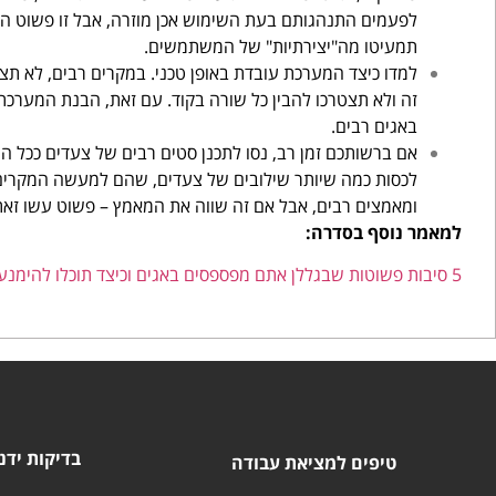
לפעמים התנהגותם בעת השימוש אכן מוזרה, אבל זו פשוט 
תמעיטו מה"יצירתיות" של המשתמשים.
למדו כיצד המערכת עובדת באופן טכני. במקרים רבים, לא תצ
זה ולא תצטרכו להבין כל שורה בקוד. עם זאת, הבנת המערכת
באגים רבים.
אם ברשותכם זמן רב, נסו לתכנן סטים רבים של צעדים ככל ה
לכסות כמה שיותר שילובים של צעדים, שהם למעשה המקרים ה
ומאמצים רבים, אבל אם זה שווה את המאמץ – פשוט עשו זאת
למאמר נוסף בסדרה:
5 סיבות פשוטות שבגללן אתם מפספסים באגים וכיצד תוכלו להימנע מהן (חלק 2)
בדיקות ידנ
טיפים למציאת עבודה