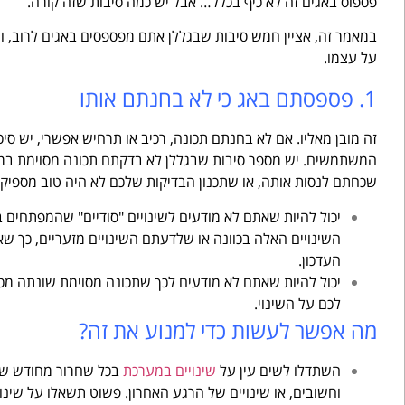
פספוס באגים זה לא כיף בכלל… אבל יש כמה סיבות שזה קורה.
במאמר זה, אציין חמש סיבות שבגללן אתם מפספסים באגים לרוב, ו
על עצמו.
1. פספסתם באג כי לא בחנתם אותו
זה מובן מאליו. אם לא בחנתם תכונה, רכיב או תרחיש אפשרי, יש סיכו
המשתמשים. יש מספר סיבות שבגללן לא בדקתם תכונה מסוימת במע
שכחתם לנסות אותה, או שתכנון הבדיקות שלכם לא היה טוב מספיק. ס
יכול להיות שאתם לא מודעים לשינויים "סודיים" שהמפתחים 
השינויים האלה בכוונה או שלדעתם השינויים מזעריים, כך ש
העדכון.
יכול להיות שאתם לא מודעים לכך שתכונה מסוימת שונתה מכ
לכם על השינוי.
מה אפשר לעשות כדי למנוע את זה?
השתדלו לשים עין על
שינויים במערכת
בכל שחרור מחודש שלה
וחשובים, או שינויים של הרגע האחרון. פשוט תשאלו על שינוי