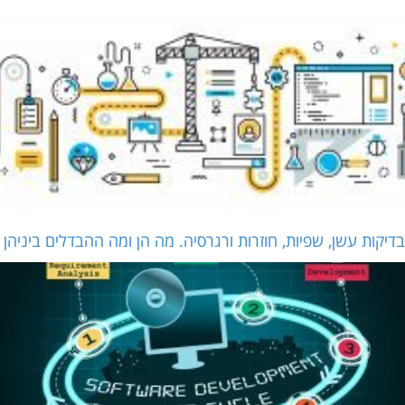
בדיקות עשן, שפיות, חוזרות ורגרסיה. מה הן ומה ההבדלים ביניהן